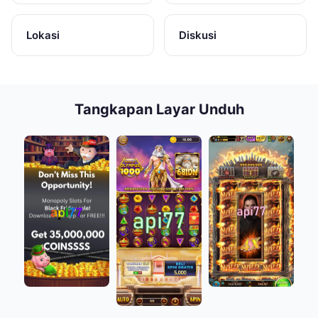
Lokasi
Diskusi
Tangkapan Layar Unduh