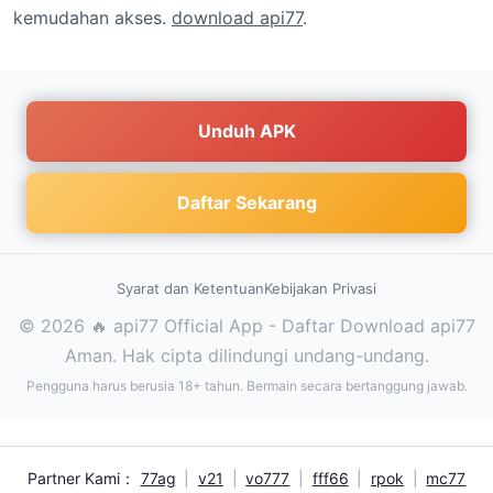
kemudahan akses.
download api77
.
Unduh APK
Daftar Sekarang
Syarat dan Ketentuan
Kebijakan Privasi
© 2026 🔥 api77 Official App - Daftar Download api77
Aman. Hak cipta dilindungi undang-undang.
Pengguna harus berusia 18+ tahun. Bermain secara bertanggung jawab.
Partner Kami：
77ag
|
v21
|
vo777
|
fff66
|
rpok
|
mc77