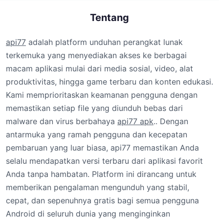
Tentang
api77
adalah platform unduhan perangkat lunak
terkemuka yang menyediakan akses ke berbagai
macam aplikasi mulai dari media sosial, video, alat
produktivitas, hingga game terbaru dan konten edukasi.
Kami memprioritaskan keamanan pengguna dengan
memastikan setiap file yang diunduh bebas dari
malware dan virus berbahaya
api77 apk
.. Dengan
antarmuka yang ramah pengguna dan kecepatan
pembaruan yang luar biasa, api77 memastikan Anda
selalu mendapatkan versi terbaru dari aplikasi favorit
Anda tanpa hambatan. Platform ini dirancang untuk
memberikan pengalaman mengunduh yang stabil,
cepat, dan sepenuhnya gratis bagi semua pengguna
Android di seluruh dunia yang menginginkan