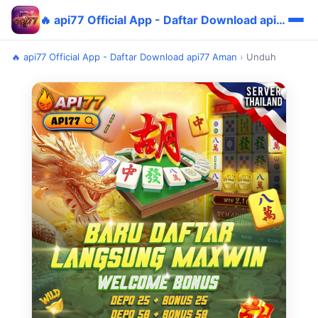
🔥 api77 Official App - Daftar Download api77 Aman
🔥 api77 Official App - Daftar Download api77 Aman
›
Unduh