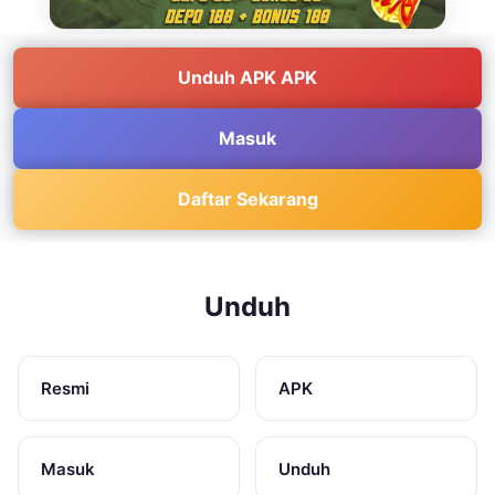
Unduh APK APK
Masuk
Daftar Sekarang
Unduh
Resmi
APK
Masuk
Unduh