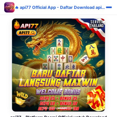
🔥 api77 Official App - Daftar Download api77 Aman