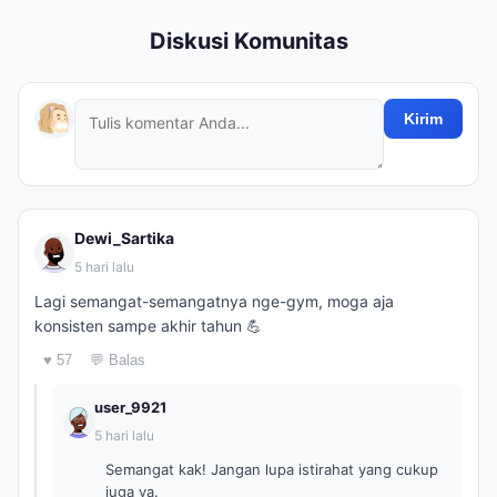
Diskusi Komunitas
Kirim
Dewi_Sartika
5 hari lalu
Lagi semangat-semangatnya nge-gym, moga aja
konsisten sampe akhir tahun 💪
♥ 57
💬 Balas
user_9921
5 hari lalu
Semangat kak! Jangan lupa istirahat yang cukup
juga ya.