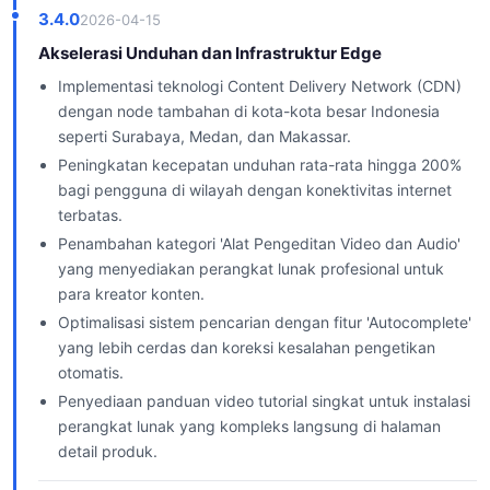
3.4.0
2026-04-15
Akselerasi Unduhan dan Infrastruktur Edge
Implementasi teknologi Content Delivery Network (CDN)
dengan node tambahan di kota-kota besar Indonesia
seperti Surabaya, Medan, dan Makassar.
Peningkatan kecepatan unduhan rata-rata hingga 200%
bagi pengguna di wilayah dengan konektivitas internet
terbatas.
Penambahan kategori 'Alat Pengeditan Video dan Audio'
yang menyediakan perangkat lunak profesional untuk
para kreator konten.
Optimalisasi sistem pencarian dengan fitur 'Autocomplete'
yang lebih cerdas dan koreksi kesalahan pengetikan
otomatis.
Penyediaan panduan video tutorial singkat untuk instalasi
perangkat lunak yang kompleks langsung di halaman
detail produk.