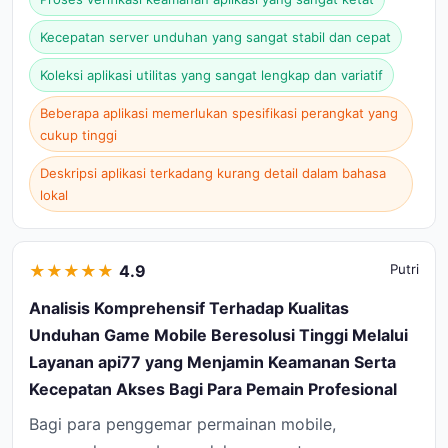
Kecepatan server unduhan yang sangat stabil dan cepat
Koleksi aplikasi utilitas yang sangat lengkap dan variatif
Beberapa aplikasi memerlukan spesifikasi perangkat yang
cukup tinggi
Deskripsi aplikasi terkadang kurang detail dalam bahasa
lokal
★
★
★
★
★
4.9
Putri
Analisis Komprehensif Terhadap Kualitas
Unduhan Game Mobile Beresolusi Tinggi Melalui
Layanan api77 yang Menjamin Keamanan Serta
Kecepatan Akses Bagi Para Pemain Profesional
Bagi para penggemar permainan mobile,