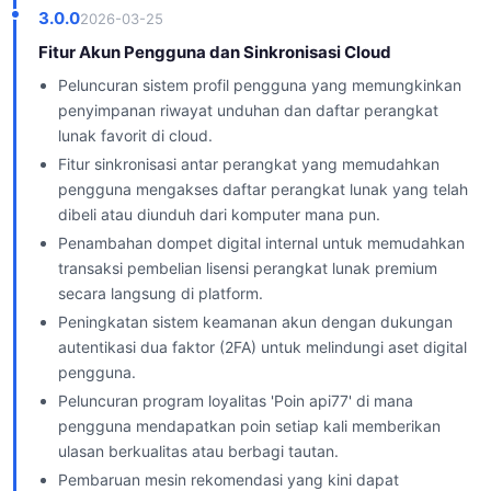
3.0.0
2026-03-25
Fitur Akun Pengguna dan Sinkronisasi Cloud
Peluncuran sistem profil pengguna yang memungkinkan
penyimpanan riwayat unduhan dan daftar perangkat
lunak favorit di cloud.
Fitur sinkronisasi antar perangkat yang memudahkan
pengguna mengakses daftar perangkat lunak yang telah
dibeli atau diunduh dari komputer mana pun.
Penambahan dompet digital internal untuk memudahkan
transaksi pembelian lisensi perangkat lunak premium
secara langsung di platform.
Peningkatan sistem keamanan akun dengan dukungan
autentikasi dua faktor (2FA) untuk melindungi aset digital
pengguna.
Peluncuran program loyalitas 'Poin api77' di mana
pengguna mendapatkan poin setiap kali memberikan
ulasan berkualitas atau berbagi tautan.
Pembaruan mesin rekomendasi yang kini dapat