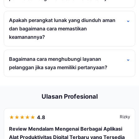
Apakah perangkat lunak yang diunduh aman
dan bagaimana cara memastikan
keamanannya?
Bagaimana cara menghubungi layanan
pelanggan jika saya memiliki pertanyaan?
Ulasan Profesional
★
★
★
★
★
4.8
Rizky
Review Mendalam Mengenai Berbagai Aplikasi
Alat Produktivitas Digital Terbaru yang Tersedia