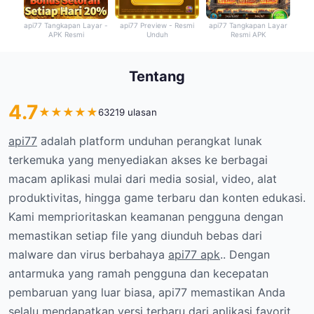
api77 Preview - Resmi
api77 Tangkapan Layar
api77 Tangkapan Layar -
Unduh
Resmi APK
APK Resmi
Tentang
4.7
★
★
★
★
★
63219 ulasan
api77
adalah platform unduhan perangkat lunak
terkemuka yang menyediakan akses ke berbagai
macam aplikasi mulai dari media sosial, video, alat
produktivitas, hingga game terbaru dan konten edukasi.
Kami memprioritaskan keamanan pengguna dengan
memastikan setiap file yang diunduh bebas dari
malware dan virus berbahaya
api77 apk
.. Dengan
antarmuka yang ramah pengguna dan kecepatan
pembaruan yang luar biasa, api77 memastikan Anda
selalu mendapatkan versi terbaru dari aplikasi favorit