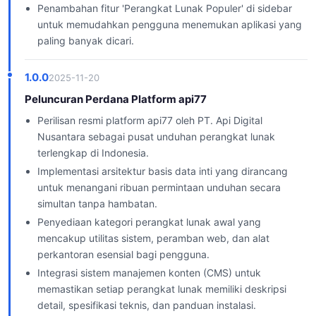
Penambahan fitur 'Perangkat Lunak Populer' di sidebar
untuk memudahkan pengguna menemukan aplikasi yang
paling banyak dicari.
1.0.0
2025-11-20
Peluncuran Perdana Platform api77
Perilisan resmi platform api77 oleh PT. Api Digital
Nusantara sebagai pusat unduhan perangkat lunak
terlengkap di Indonesia.
Implementasi arsitektur basis data inti yang dirancang
untuk menangani ribuan permintaan unduhan secara
simultan tanpa hambatan.
Penyediaan kategori perangkat lunak awal yang
mencakup utilitas sistem, peramban web, dan alat
perkantoran esensial bagi pengguna.
Integrasi sistem manajemen konten (CMS) untuk
memastikan setiap perangkat lunak memiliki deskripsi
detail, spesifikasi teknis, dan panduan instalasi.