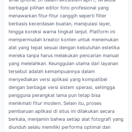
berbagai pilihan editor foto profesional yang
menawarkan fitur-fitur canggih seperti filter
berbasis kecerdasan buatan, manipulasi layer,
hingga koreksi warna tingkat lanjut. Platform ini
mempermudah kreator konten untuk menemukan
alat yang tepat sesuai dengan kebutuhan estetika
mereka tanpa harus melakukan pencarian manual
yang melelahkan. Keunggulan utama dari layanan
tersebut adalah kemampuannya dalam
menyediakan versi aplikasi yang kompatibel
dengan berbagai versi sistem operasi, sehingga
pengguna perangkat lama pun tetap bisa
menikmati fitur modern. Selain itu, proses
pembaruan aplikasi di situs ini dilakukan secara
berkala, menjamin bahwa setiap alat fotografi yang
diunduh selalu memiliki performa optimal dan