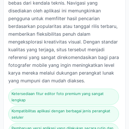
bebas dari kendala teknis. Navigasi yang
disediakan oleh aplikasi ini memungkinkan
pengguna untuk memfilter hasil pencarian
berdasarkan popularitas atau tanggal rilis terbaru,
memberikan fleksibilitas penuh dalam
mengeksplorasi kreativitas visual. Dengan standar
kualitas yang terjaga, situs tersebut menjadi
referensi yang sangat direkomendasikan bagi para
fotografer mobile yang ingin meningkatkan level
karya mereka melalui dukungan perangkat lunak
yang mumpuni dan mudah diakses.
Ketersediaan fitur editor foto premium yang sangat
lengkap
Kompatibilitas aplikasi dengan berbagai jenis perangkat
seluler
Pembaruan versi aplikasi yang dilakukan secara rutin dan