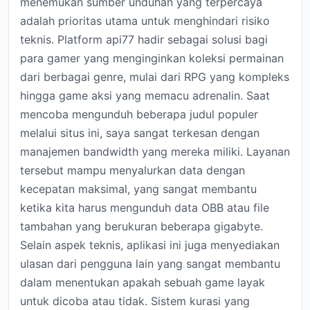
menemukan sumber unduhan yang terpercaya
adalah prioritas utama untuk menghindari risiko
teknis. Platform api77 hadir sebagai solusi bagi
para gamer yang menginginkan koleksi permainan
dari berbagai genre, mulai dari RPG yang kompleks
hingga game aksi yang memacu adrenalin. Saat
mencoba mengunduh beberapa judul populer
melalui situs ini, saya sangat terkesan dengan
manajemen bandwidth yang mereka miliki. Layanan
tersebut mampu menyalurkan data dengan
kecepatan maksimal, yang sangat membantu
ketika kita harus mengunduh data OBB atau file
tambahan yang berukuran beberapa gigabyte.
Selain aspek teknis, aplikasi ini juga menyediakan
ulasan dari pengguna lain yang sangat membantu
dalam menentukan apakah sebuah game layak
untuk dicoba atau tidak. Sistem kurasi yang