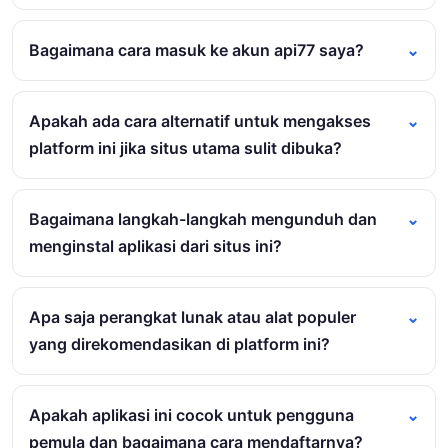
Bagaimana cara masuk ke akun api77 saya?
Apakah ada cara alternatif untuk mengakses
platform ini jika situs utama sulit dibuka?
Bagaimana langkah-langkah mengunduh dan
menginstal aplikasi dari situs ini?
Apa saja perangkat lunak atau alat populer
yang direkomendasikan di platform ini?
Apakah aplikasi ini cocok untuk pengguna
pemula dan bagaimana cara mendaftarnya?