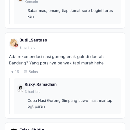
Kemarin
Sabar mas, emang tiap Jumat sore begini terus
kan
Budi_Santoso
3 hari lalu
Ada rekomendasi nasi goreng enak gak di daerah
Bandung? Yang porsinya banyak tapi murah hehe
♥ 16
💬 Balas
Rizky_Ramadhan
3 hari lalu
Coba Nasi Goreng Simpang Luwe mas, mantap
bgt parah
Fajar_Shidiq