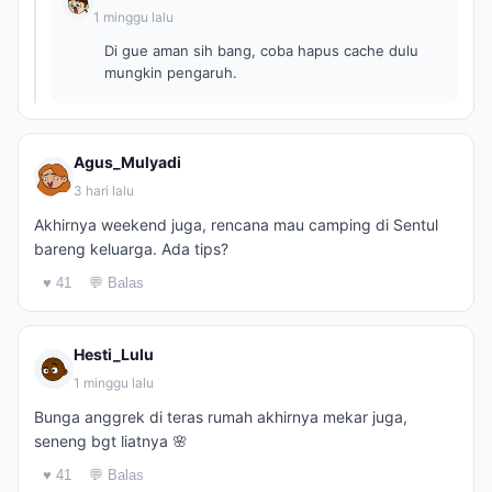
1 minggu lalu
Di gue aman sih bang, coba hapus cache dulu
mungkin pengaruh.
Agus_Mulyadi
3 hari lalu
Akhirnya weekend juga, rencana mau camping di Sentul
bareng keluarga. Ada tips?
♥ 41
💬 Balas
Hesti_Lulu
1 minggu lalu
Bunga anggrek di teras rumah akhirnya mekar juga,
seneng bgt liatnya 🌸
♥ 41
💬 Balas