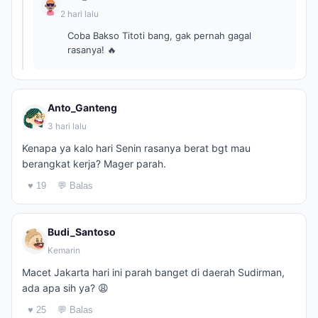
2 hari lalu
Coba Bakso Titoti bang, gak pernah gagal
rasanya! 🔥
Anto_Ganteng
3 hari lalu
Kenapa ya kalo hari Senin rasanya berat bgt mau
berangkat kerja? Mager parah.
♥ 19
💬 Balas
Budi_Santoso
Kemarin
Macet Jakarta hari ini parah banget di daerah Sudirman,
ada apa sih ya? 😩
♥ 25
💬 Balas