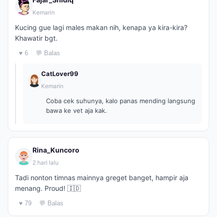
Kemarin
Kucing gue lagi males makan nih, kenapa ya kira-kira?
Khawatir bgt.
♥ 6
💬 Balas
CatLover99
Kemarin
Coba cek suhunya, kalo panas mending langsung
bawa ke vet aja kak.
Rina_Kuncoro
2 hari lalu
Tadi nonton timnas mainnya greget banget, hampir aja
menang. Proud! 🇮🇩
♥ 79
💬 Balas