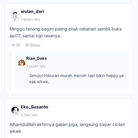
wulan_dari
1 bulan lalu
Minggu tenang begini paling enak rebahan sambil buka
api77, santai bgt rasanya.
♥ 39
💬 Balas
Rian_Goks
1 bulan lalu
Setuju! Hiburan murah meriah tapi bikin happy ya
kak wkwk.
Eko_Susanto
4 hari lalu
Alhamdulillah akhirnya gajian juga, langsung bayar cicilan
wkwk