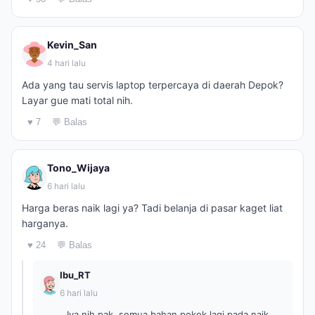
Kevin_San
4 hari lalu
Ada yang tau servis laptop terpercaya di daerah Depok?
Layar gue mati total nih.
♥ 7
💬 Balas
Tono_Wijaya
6 hari lalu
Harga beras naik lagi ya? Tadi belanja di pasar kaget liat
harganya.
♥ 24
💬 Balas
Ibu_RT
6 hari lalu
Iya nih pak, semua bahan pokok lagi pada naik,