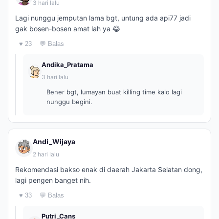
3 hari lalu
Lagi nunggu jemputan lama bgt, untung ada api77 jadi
gak bosen-bosen amat lah ya 😂
♥ 23
💬 Balas
Andika_Pratama
3 hari lalu
Bener bgt, lumayan buat killing time kalo lagi
nunggu begini.
Andi_Wijaya
2 hari lalu
Rekomendasi bakso enak di daerah Jakarta Selatan dong,
lagi pengen banget nih.
♥ 33
💬 Balas
Putri_Cans