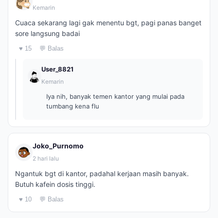
Kemarin
Cuaca sekarang lagi gak menentu bgt, pagi panas banget
sore langsung badai
♥ 15
💬 Balas
User_8821
Kemarin
Iya nih, banyak temen kantor yang mulai pada
tumbang kena flu
Joko_Purnomo
2 hari lalu
Ngantuk bgt di kantor, padahal kerjaan masih banyak.
Butuh kafein dosis tinggi.
♥ 10
💬 Balas