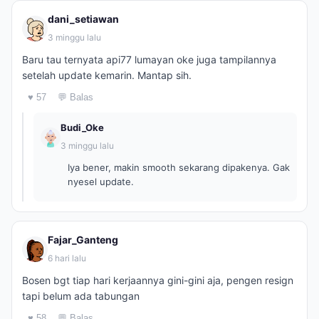
dani_setiawan
3 minggu lalu
Baru tau ternyata api77 lumayan oke juga tampilannya
setelah update kemarin. Mantap sih.
♥ 57
💬 Balas
Budi_Oke
3 minggu lalu
Iya bener, makin smooth sekarang dipakenya. Gak
nyesel update.
Fajar_Ganteng
6 hari lalu
Bosen bgt tiap hari kerjaannya gini-gini aja, pengen resign
tapi belum ada tabungan
♥ 58
💬 Balas