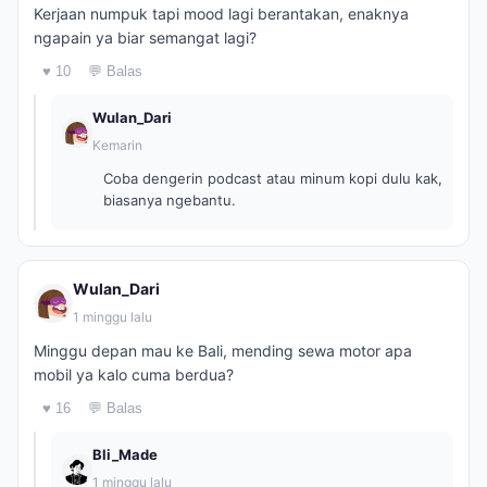
Kerjaan numpuk tapi mood lagi berantakan, enaknya
ngapain ya biar semangat lagi?
♥ 10
💬 Balas
Wulan_Dari
Kemarin
Coba dengerin podcast atau minum kopi dulu kak,
biasanya ngebantu.
Wulan_Dari
1 minggu lalu
Minggu depan mau ke Bali, mending sewa motor apa
mobil ya kalo cuma berdua?
♥ 16
💬 Balas
Bli_Made
1 minggu lalu