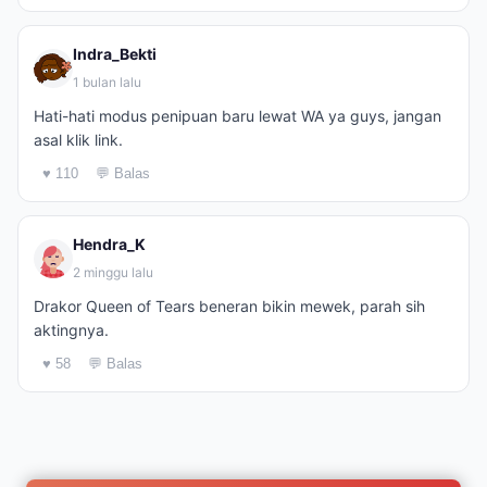
Indra_Bekti
1 bulan lalu
Hati-hati modus penipuan baru lewat WA ya guys, jangan
asal klik link.
♥ 110
💬 Balas
Hendra_K
2 minggu lalu
Drakor Queen of Tears beneran bikin mewek, parah sih
aktingnya.
♥ 58
💬 Balas