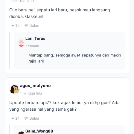
Kemarin
Gue baru beli sepatu lari baru, besok mau langsung
dicoba. Gaskeun!
♥ 13
💬 Balas
Lari_Terus
Kemarin
Mantap bang, semoga awet sepatunya dan makin
rajin lari!
agus_mulyono
1 minggu lalu
Update terbaru api77 kok agak lemot ya di hp gue? Ada
yang ngerasa hal yang sama gak?
♥ 14
💬 Balas
Baim_Wong88